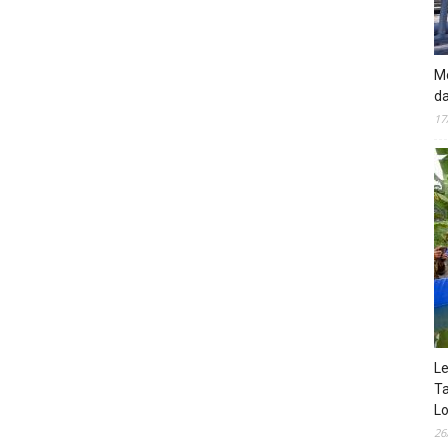
Mo
da
17
Le
Ta
Lo
26