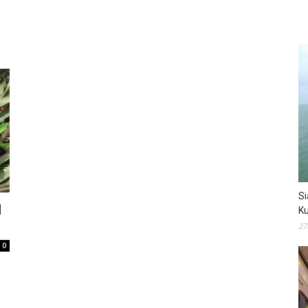
Si
1
Ku
27
0