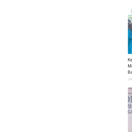
K
M
B
24