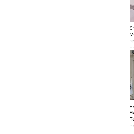
S
M
23
R
E
T
13