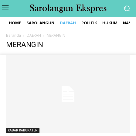
HOME
SAROLANGUN
DAERAH
POLITIK
HUKUM
NASIO
Beranda
DAERAH
MERANGIN
MERANGIN
KABAR KABUPATEN