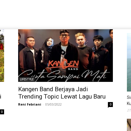
LIFESTYLE
Kangen Band Berjaya Jadi
i
Trending Topic Lewat Lagu Baru
Si
Ku
Reni Febriani
-
05/03/2022
0
27
0