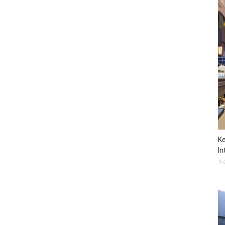
Ke
In
17