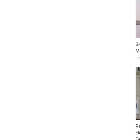
S
M
23
R
E
T