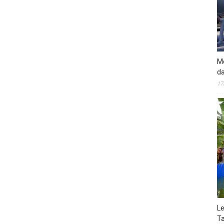
Mo
da
17
Le
Ta