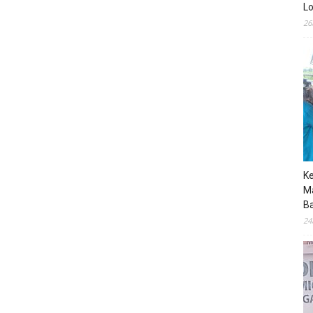
Lo
26
K
M
B
24