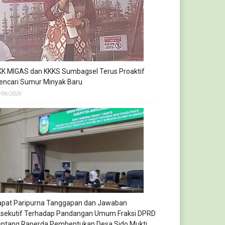
KK MIGAS dan KKKS Sumbagsel Terus Proaktif
encari Sumur Minyak Baru
/06/2026
apat Paripurna Tanggapan dan Jawaban
ksekutif Terhadap Pandangan Umum Fraksi DPRD
entang Raperda Pembentukan Desa Sido Mukti