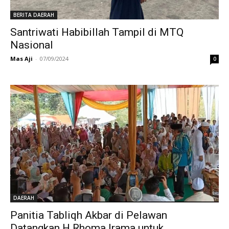
BERITA DAERAH
Santriwati Habibillah Tampil di MTQ
Nasional
Mas Aji
-
07/09/2024
0
DAERAH
Panitia Tabliqh Akbar di Pelawan
Datangkan H Rhoma Irama untuk