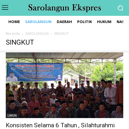
HOME
SAROLANGUN
DAERAH
POLITIK
HUKUM
NASIO
Beranda
SAROLANGUN
SINGKUT
SINGKUT
LIMUN
Konsisten Selama 6 Tahun , Silahturahmi