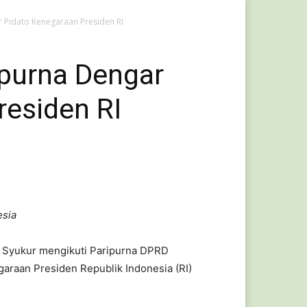
r Pidato Kenegaraan Presiden RI
ipurna Dengar
residen RI
esia
 Syukur mengikuti Paripurna DPRD
raan Presiden Republik Indonesia (RI)