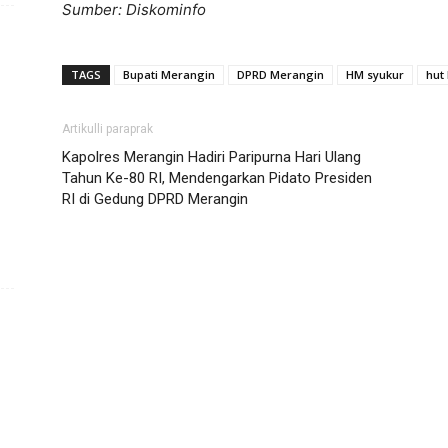
Sumber: Diskominfo
TAGS
Bupati Merangin
DPRD Merangin
HM syukur
hut 
Artikulli paraprak
Kapolres Merangin Hadiri Paripurna Hari Ulang
Tahun Ke-80 RI, Mendengarkan Pidato Presiden
RI di Gedung DPRD Merangin