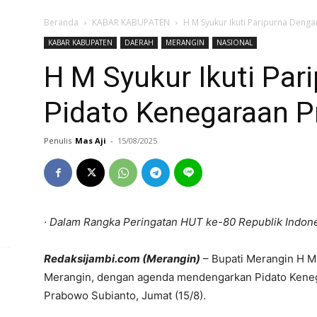
Beranda
KABAR KABUPATEN
H M Syukur Ikuti Paripurna Denga
KABAR KABUPATEN
DAERAH
MERANGIN
NASIONAL
H M Syukur Ikuti Par
Pidato Kenegaraan P
Penulis
Mas Aji
-
15/08/2025
· Dalam Rangka Peringatan HUT ke-80 Republik Indon
Redaksijambi.com (Merangin)
– Bupati Merangin H M
Merangin, dengan agenda mendengarkan Pidato Kenega
Prabowo Subianto, Jumat (15/8).