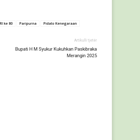
RI ke 80
Paripurna
Pidato Kenegaraan
Artikulli tjetër
Bupati H M Syukur Kukuhkan Paskibraka
Merangin 2025