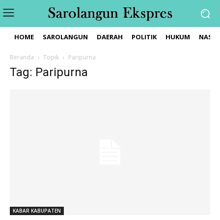
HOME
SAROLANGUN
DAERAH
POLITIK
HUKUM
NASIO
Beranda
Topik
Paripurna
Tag: Paripurna
KABAR KABUPATEN