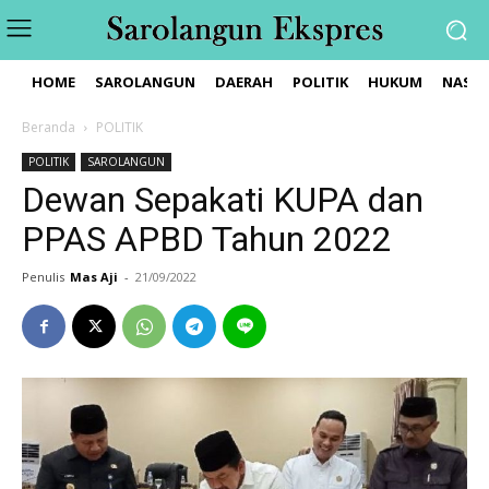
HOME
SAROLANGUN
DAERAH
POLITIK
HUKUM
NASIO
Beranda
POLITIK
POLITIK
SAROLANGUN
Dewan Sepakati KUPA dan
PPAS APBD Tahun 2022
Penulis
Mas Aji
-
21/09/2022