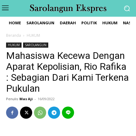
HOME
SAROLANGUN
DAERAH
POLITIK
HUKUM
NASIO
Beranda
HUKUM
HUKUM
SAROLANGUN
Mahasiswa Kecewa Dengan
Aparat Kepolisian, Rio Rafika
: Sebagian Dari Kami Terkena
Pukulan
Penulis
Mas Aji
-
16/09/2022