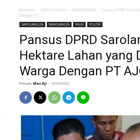
Beranda
SAROLANGUN
MANDIANGIN
Pansus DPRD Sarolan
Dengan PT...
SAROLANGUN
MANDIANGIN
PAUH
POLITIK
Pansus DPRD Sarola
Hektare Lahan yang 
Warga Dengan PT A
Penulis
Mas Aji
-
09/06/2023