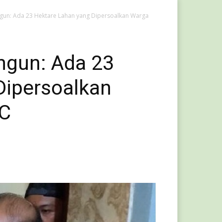
gun: Ada 23 Hektare Lahan yang Dipersoalkan Warga
ngun: Ada 23
Dipersoalkan
JC