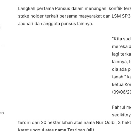
Langkah pertama Pansus dalam menangani konflik te
stake holder terkait bersama masyarakat dan LSM SP3
Jauhari dan anggota pansus lainnya.
i
”Kita su
mereka da
lagi terk
lainnya,
dia ada 
tanah,” k
ketua Ko
(09/06/2
Fahrul me
an
sedikitny
terdiri dari 20 hektar lahan atas nama Nur Qolbi, 3 he
karet unggul atas nama Tasripah.(aji)