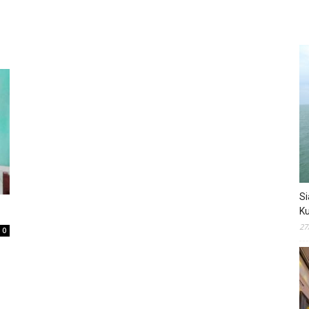
Si
s
Ku
27
0