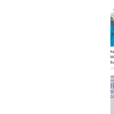
K
M
B
24