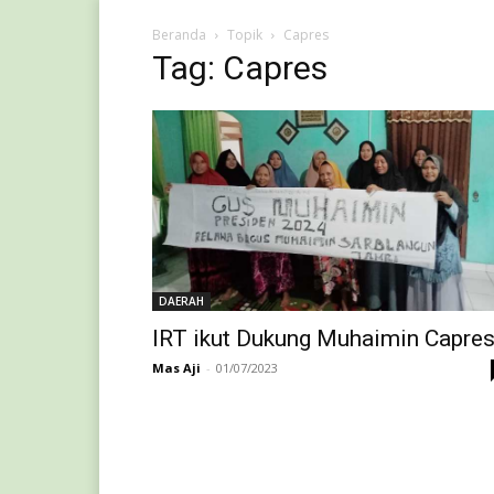
Beranda
Topik
Capres
Tag: Capres
DAERAH
IRT ikut Dukung Muhaimin Capre
Mas Aji
-
01/07/2023