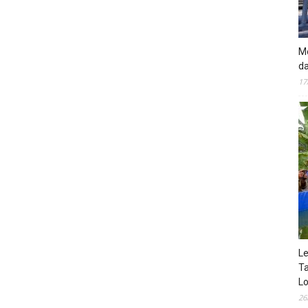
Mo
da
17
Le
Ta
Lo
26