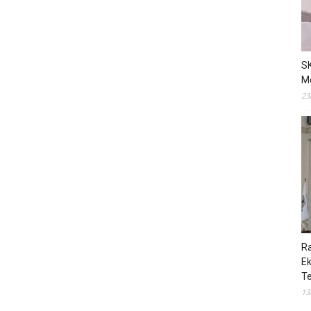
S
M
23
R
E
T
13