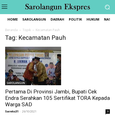
HOME
SAROLANGUN
DAERAH
POLITIK
HUKUM
NASIO
Beranda
Topik
Kecamatan Pauh
Tag: Kecamatan Pauh
SAROLANGUN
Pertama Di Provinsi Jambi, Bupati Cek
Endra Serahkan 105 Sertifikat TORA Kepada
Warga SAD
Sareks31
-
26/10/2021
0