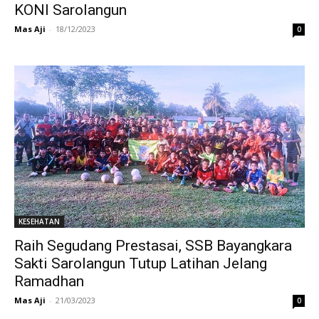
KONI Sarolangun
Mas Aji
-
18/12/2023
0
KESEHATAN
Raih Segudang Prestasai, SSB Bayangkara
Sakti Sarolangun Tutup Latihan Jelang
Ramadhan
Mas Aji
-
21/03/2023
0