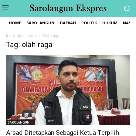
HOME
SAROLANGUN
DAERAH
POLITIK
HUKUM
NASIO
Beranda
Topik
Olah raga
Tag: olah raga
SAROLANGUN
Arsad Ditetapkan Sebagai Ketua Terpilih