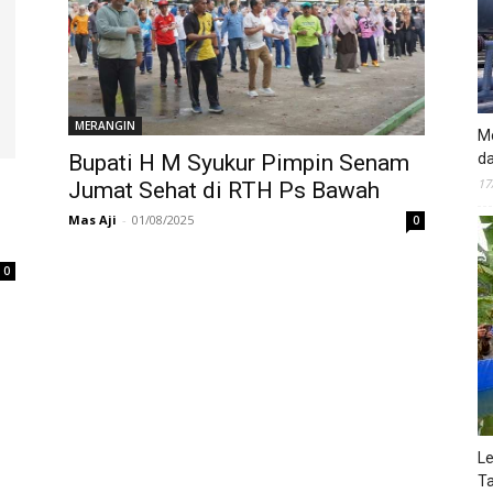
MERANGIN
Mo
da
Bupati H M Syukur Pimpin Senam
17
Jumat Sehat di RTH Ps Bawah
Mas Aji
-
01/08/2025
0
0
Le
Ta