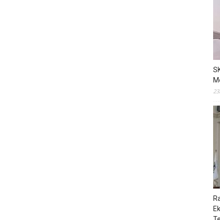
S
M
23
R
E
T