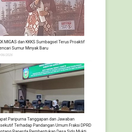
KK MIGAS dan KKKS Sumbagsel Terus Proaktif
encari Sumur Minyak Baru
/06/2026
apat Paripurna Tanggapan dan Jawaban
ksekutif Terhadap Pandangan Umum Fraksi DPRD
entang Raperda Pembentukan Desa Sido Mukti