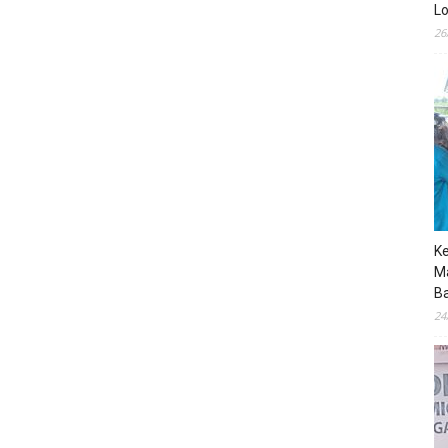
Lo
26
K
M
B
24