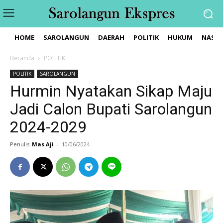
HOME
SAROLANGUN
DAERAH
POLITIK
HUKUM
NASIO
Beranda
POLITIK
POLITIK
SAROLANGUN
Hurmin Nyatakan Sikap Maju
Jadi Calon Bupati Sarolangun
2024-2029
Penulis
Mas Aji
-
10/06/2024