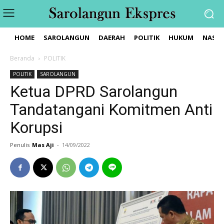
HOME
SAROLANGUN
DAERAH
POLITIK
HUKUM
NASIO
Beranda
POLITIK
POLITIK
SAROLANGUN
Ketua DPRD Sarolangun
Tandatangani Komitmen Anti
Korupsi
Penulis
Mas Aji
-
14/09/2022