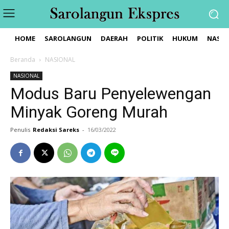
HOME
SAROLANGUN
DAERAH
POLITIK
HUKUM
NASIO
Beranda
NASIONAL
NASIONAL
Modus Baru Penyelewengan
Minyak Goreng Murah
Penulis
Redaksi Sareks
-
16/03/2022