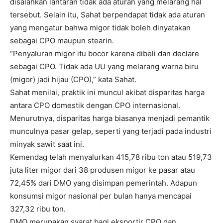
disalahkan lantaran tidak ada aturan yang melarang hal
tersebut. Selain itu, Sahat berpendapat tidak ada aturan
yang mengatur bahwa migor tidak boleh dinyatakan
sebagai CPO maupun stearin.
“Penyaluran migor itu bocor karena dibeli dan declare
sebagai CPO. Tidak ada UU yang melarang warna biru
(migor) jadi hijau (CPO),” kata Sahat.
Sahat menilai, praktik ini muncul akibat disparitas harga
antara CPO domestik dengan CPO internasional.
Menurutnya, disparitas harga biasanya menjadi pemantik
munculnya pasar gelap, seperti yang terjadi pada industri
minyak sawit saat ini.
Kemendag telah menyalurkan 415,78 ribu ton atau 519,73
juta liter migor dari 38 produsen migor ke pasar atau
72,45% dari DMO yang disimpan pemerintah. Adapun
konsumsi migor nasional per bulan hanya mencapai
327,32 ribu ton.
DMO merupakan syarat bagi eksportir CPO dan