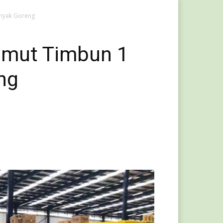
inyak Goreng
umut Timbun 1
ng