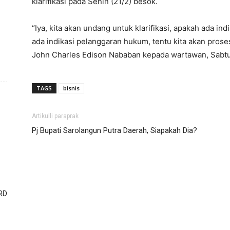
klarifikasi pada Senin (21/2) besok.
“Iya, kita akan undang untuk klarifikasi, apakah ada in
ada indikasi pelanggaran hukum, tentu kita akan pros
John Charles Edison Nababan kepada wartawan, Sabtu (
TAGS
bisnis
Artikulli paraprak
Pj Bupati Sarolangun Putra Daerah, Siapakah Dia?
RD