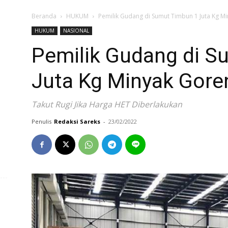
Beranda
HUKUM
Pemilik Gudang di Sumut Timbun 1 Juta Kg M
HUKUM
NASIONAL
Pemilik Gudang di S
Juta Kg Minyak Gore
Takut Rugi Jika Harga HET Diberlakukan
Penulis
Redaksi Sareks
-
23/02/2022