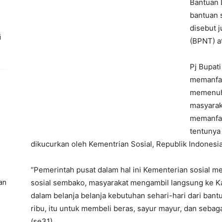
Bantuan 
bantuan s
disebut 
i
(BPNT) a
Pj Bupat
memanfaa
memenuhi
masyarak
memanfaat
tentunya
dikucurkan oleh Kementrian Sosial, Republik Indonesia
“Pemerintah pusat dalam hal ini Kementerian sosial m
sosial sembako, masyarakat mengambil langsung ke Kan
an
dalam belanja belanja kebutuhan sehari-hari dari ban
ribu, itu untuk membeli beras, sayur mayur, dan sebaga
(se31)