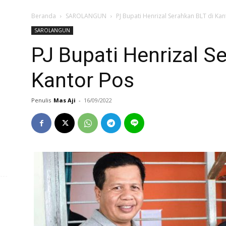
Beranda
SAROLANGUN
PJ Bupati Henrizal Serahkan BLT di Kan
SAROLANGUN
PJ Bupati Henrizal S
Kantor Pos
Penulis
Mas Aji
-
16/09/2022