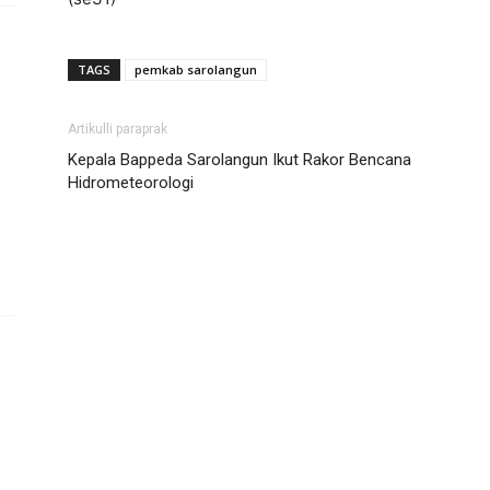
TAGS
pemkab sarolangun
Artikulli paraprak
Kepala Bappeda Sarolangun Ikut Rakor Bencana
Hidrometeorologi