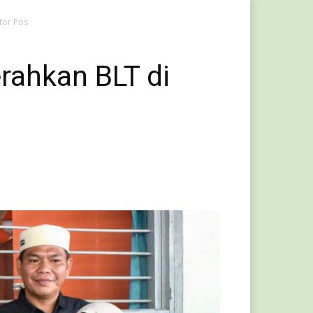
tor Pos
erahkan BLT di