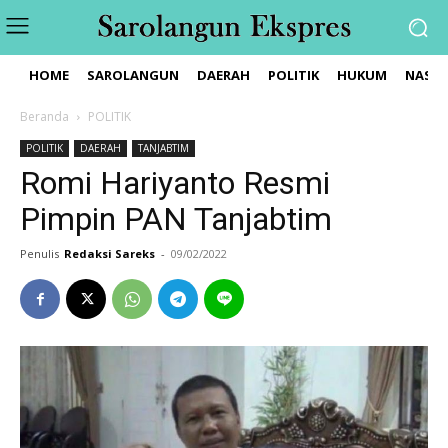
HOME
SAROLANGUN
DAERAH
POLITIK
HUKUM
NASIO
Beranda
POLITIK
POLITIK
DAERAH
TANJABTIM
Romi Hariyanto Resmi
Pimpin PAN Tanjabtim
Penulis
Redaksi Sareks
-
09/02/2022