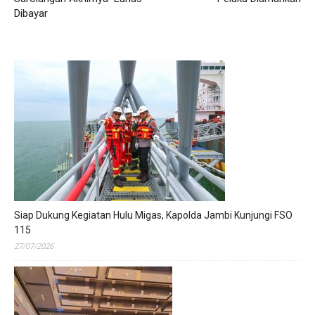
Dibayar
Siap Dukung Kegiatan Hulu Migas, Kapolda Jambi Kunjungi FSO
115
27/07/2026