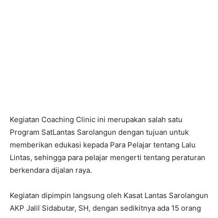
Kegiatan Coaching Clinic ini merupakan salah satu
Program SatLantas Sarolangun dengan tujuan untuk
memberikan edukasi kepada Para Pelajar tentang Lalu
Lintas, sehingga para pelajar mengerti tentang peraturan
berkendara dijalan raya.
Kegiatan dipimpin langsung oleh Kasat Lantas Sarolangun
AKP Jalil Sidabutar, SH, dengan sedikitnya ada 15 orang