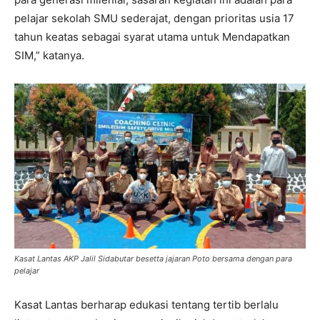
pelajar sekolah SMU sederajat, dengan prioritas usia 17
tahun keatas sebagai syarat utama untuk Mendapatkan
SIM,” katanya.
Kasat Lantas AKP Jalil Sidabutar besetta jajaran Poto bersama dengan para
pelajar
Kasat Lantas berharap edukasi tentang tertib berlalu