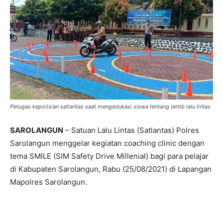
Petugas kepolisian satlantas saat mengedukasi siswa tentang tertib lalu lintas
SAROLANGUN
– Satuan Lalu Lintas (Satlantas) Polres
Sarolangun menggelar kegiatan coaching clinic dengan
tema SMILE (SIM Safety Drive Millenial) bagi para pelajar
di Kabupaten Sarolangun, Rabu (25/08/2021) di Lapangan
Mapolres Sarolangun.