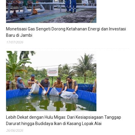
Monetisasi Gas Sengeti Dorong Ketahanan Energi dan Investasi
Baru di Jambi
17/07/2026
Lebih Dekat dengan Hulu Migas: Dari Kesiapsiagaan Tanggap
Darurat hingga Budidaya Ikan di Kasang Lopak Alai
26/06/2026