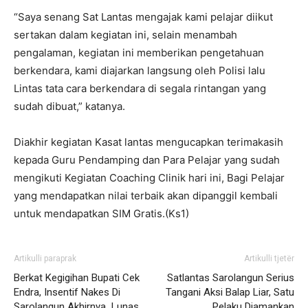
“Saya senang Sat Lantas mengajak kami pelajar diikut
sertakan dalam kegiatan ini, selain menambah
pengalaman, kegiatan ini memberikan pengetahuan
berkendara, kami diajarkan langsung oleh Polisi lalu
Lintas tata cara berkendara di segala rintangan yang
sudah dibuat,” katanya.
Diakhir kegiatan Kasat lantas mengucapkan terimakasih
kepada Guru Pendamping dan Para Pelajar yang sudah
mengikuti Kegiatan Coaching Clinik hari ini, Bagi Pelajar
yang mendapatkan nilai terbaik akan dipanggil kembali
untuk mendapatkan SIM Gratis.(Ks1)
Artikulli paraprak
Artikulli tjetër
Berkat Kegigihan Bupati Cek
Satlantas Sarolangun Serius
Endra, Insentif Nakes Di
Tangani Aksi Balap Liar, Satu
Sarolangun Akhirnya Lunas
Pelaku Diamankan