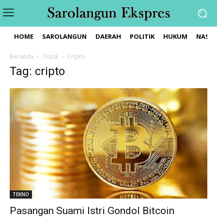
HOME
SAROLANGUN
DAERAH
POLITIK
HUKUM
NASIO
Beranda
Topik
Cripto
Tag: cripto
TEKNO
Pasangan Suami Istri Gondol Bitcoin