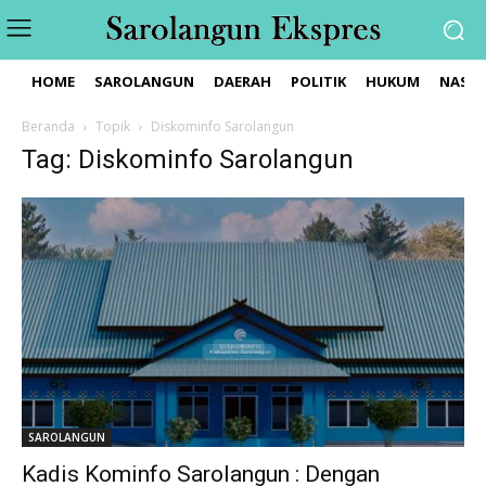
HOME
SAROLANGUN
DAERAH
POLITIK
HUKUM
NASIO
Beranda
Topik
Diskominfo Sarolangun
Tag: Diskominfo Sarolangun
SAROLANGUN
Kadis Kominfo Sarolangun : Dengan