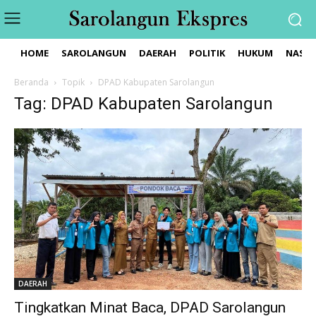
HOME
SAROLANGUN
DAERAH
POLITIK
HUKUM
NASIO
Beranda
Topik
DPAD Kabupaten Sarolangun
Tag: DPAD Kabupaten Sarolangun
DAERAH
Tingkatkan Minat Baca, DPAD Sarolangun