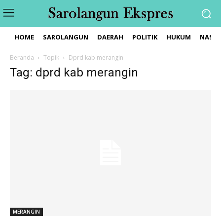
HOME
SAROLANGUN
DAERAH
POLITIK
HUKUM
NASIO
Beranda
Topik
Dprd kab merangin
Tag: dprd kab merangin
MERANGIN