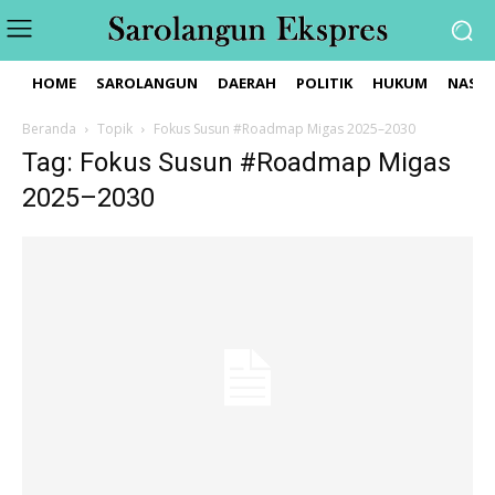
HOME
SAROLANGUN
DAERAH
POLITIK
HUKUM
NASIO
Beranda
Topik
Fokus Susun #Roadmap Migas 2025–2030
Tag: Fokus Susun #Roadmap Migas
2025–2030