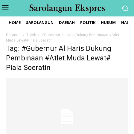
HOME
SAROLANGUN
DAERAH
POLITIK
HUKUM
NASIO
Beranda
Topik
#Gubernur Al Haris Dukung Pembinaan #Atlet
Muda Lewat# Piala Soeratin
Tag: #Gubernur Al Haris Dukung
Pembinaan #Atlet Muda Lewat#
Piala Soeratin