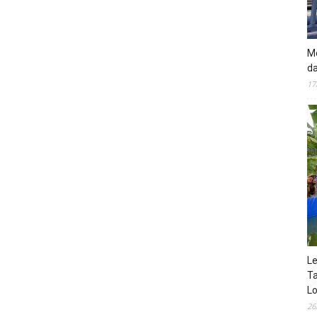
Mo
da
17
Le
Ta
Lo
26