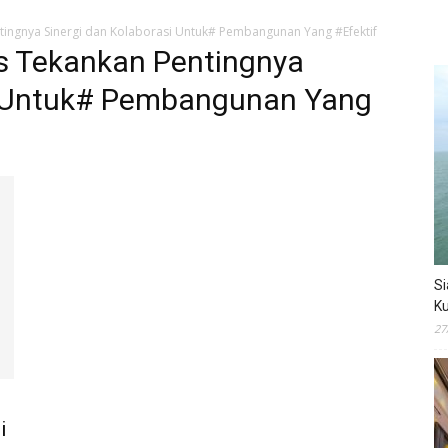
tingnya Sinergi dan Kolaborasi Untuk# Pembangunan Yang #Efektif
is Tekankan Pentingnya
si Untuk# Pembangunan Yang
Si
Ku
27
i