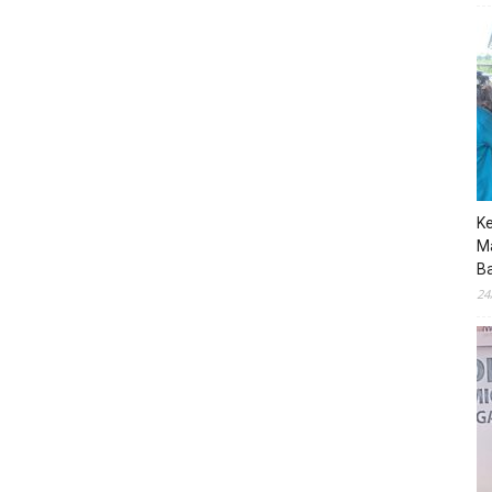
K
M
B
24