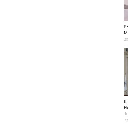
S
M
23
R
E
T
13