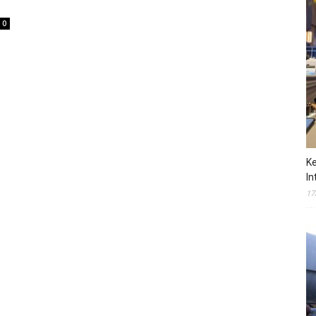
0
Ke
In
17