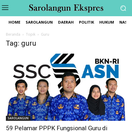
HOME
SAROLANGUN
DAERAH
POLITIK
HUKUM
NASIO
Beranda
Topik
Guru
Tag: guru
SAROLANGUN
59 Pelamar PPPK Fungsional Guru di