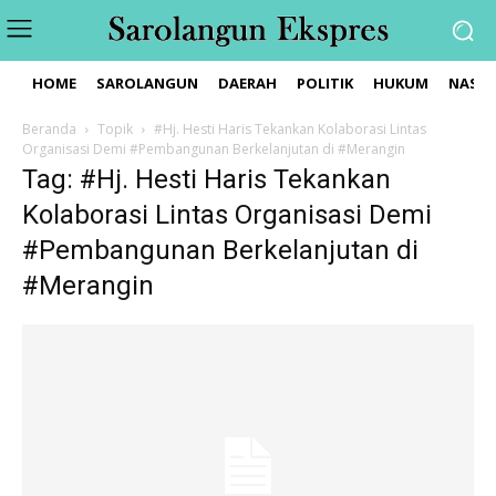
HOME
SAROLANGUN
DAERAH
POLITIK
HUKUM
NASIO
Beranda
Topik
#Hj. Hesti Haris Tekankan Kolaborasi Lintas
Organisasi Demi #Pembangunan Berkelanjutan di #Merangin
Tag: #Hj. Hesti Haris Tekankan
Kolaborasi Lintas Organisasi Demi
#Pembangunan Berkelanjutan di
#Merangin