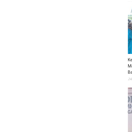
K
M
B
24