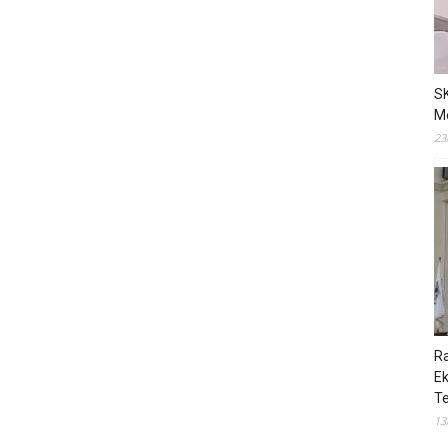
S
M
23
R
E
T
13