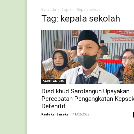
Beranda
Topik
Kepala sekolah
Tag: kepala sekolah
SAROLANGUN
Disdikbud Sarolangun Upayakan
Percepatan Pengangkatan Kepse
Defenitif
Redaksi Sareks
-
11/02/2022