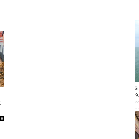
Si
Ku
k
27
0