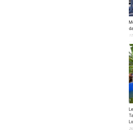
Mo
da
17
Le
Ta
Lo
26