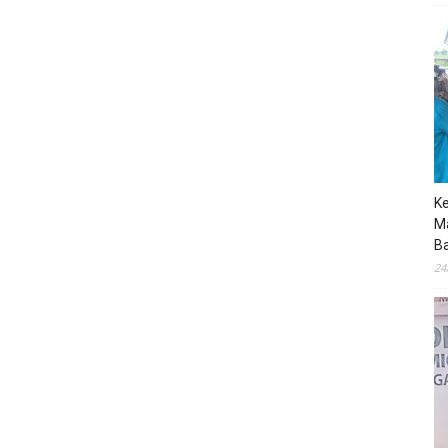
K
M
B
24