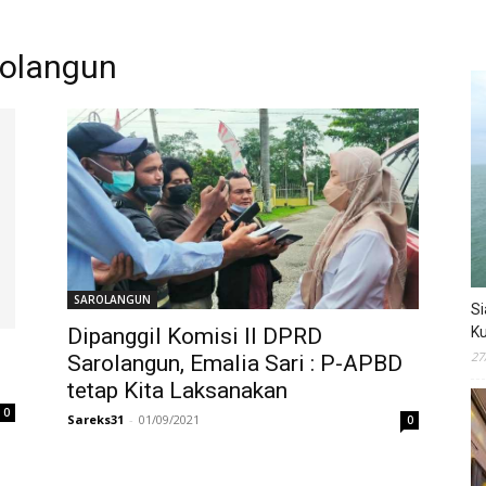
rolangun
SAROLANGUN
Si
Dipanggil Komisi II DPRD
Ku
27
Sarolangun, Emalia Sari : P-APBD
tetap Kita Laksanakan
0
Sareks31
-
01/09/2021
0