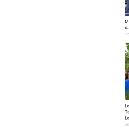
Mo
da
17
Le
Ta
Lo
26