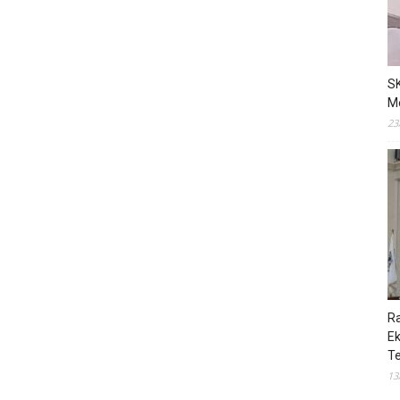
S
M
23
R
E
T
13