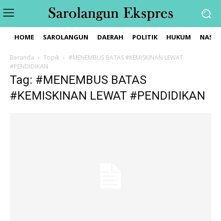
HOME
SAROLANGUN
DAERAH
POLITIK
HUKUM
NASIO
Beranda
Topik
#MENEMBUS BATAS #KEMISKINAN LEWAT
#PENDIDIKAN
Tag: #MENEMBUS BATAS
#KEMISKINAN LEWAT #PENDIDIKAN