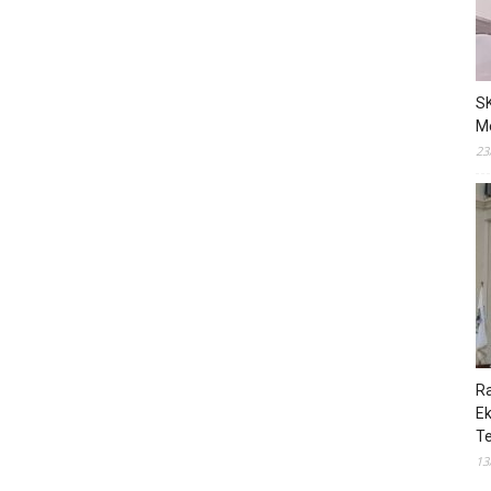
S
M
23
R
E
T
13