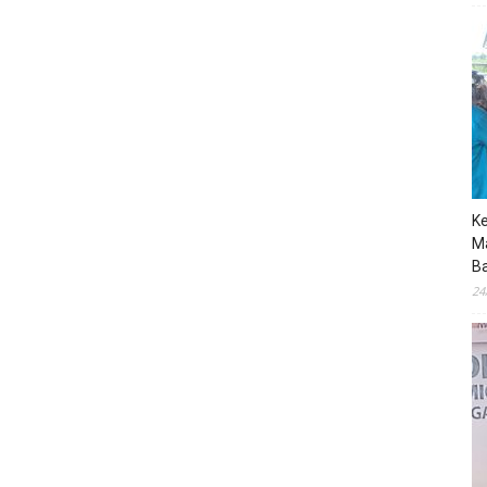
K
M
B
24