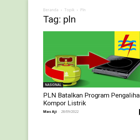
Beranda
Topik
Pln
Tag: pln
NASIONAL
PLN Batalkan Program Pengaliha
Kompor Listrik
Mas Aji
-
28/09/2022