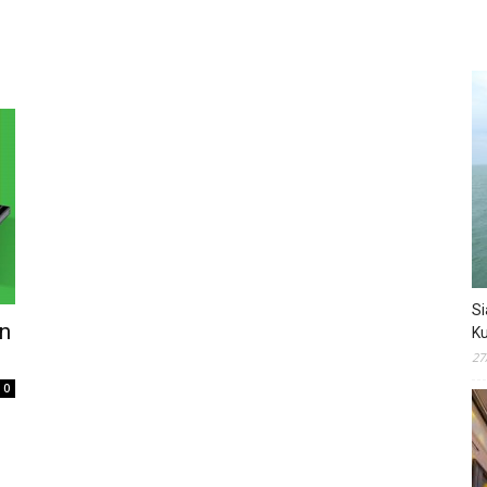
Si
n
Ku
27
0