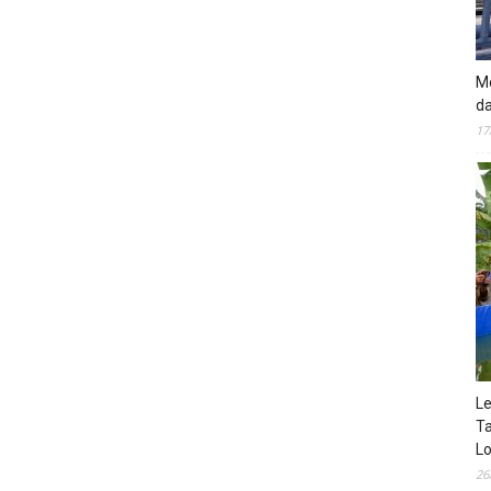
Mo
da
17
Le
Ta
Lo
26