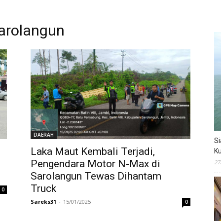
sarolangun
DAERAH
Si
Laka Maut Kembali Terjadi,
Ku
Pengendara Motor N-Max di
27
Sarolangun Tewas Dihantam
Truck
0
Sareks31
-
15/01/2025
0