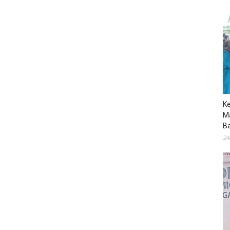
K
M
B
24