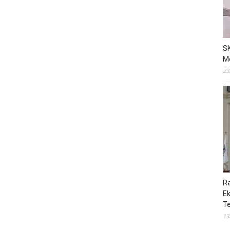
S
M
23
R
E
T
13