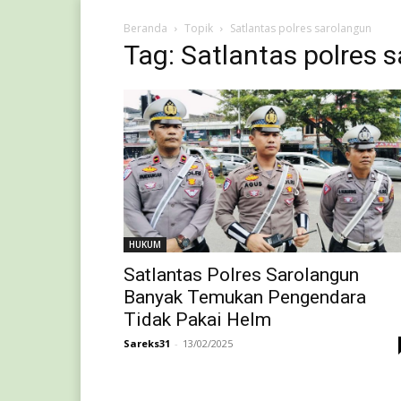
Beranda
Topik
Satlantas polres sarolangun
Tag: Satlantas polres 
HUKUM
Satlantas Polres Sarolangun
Banyak Temukan Pengendara
Tidak Pakai Helm
Sareks31
-
13/02/2025