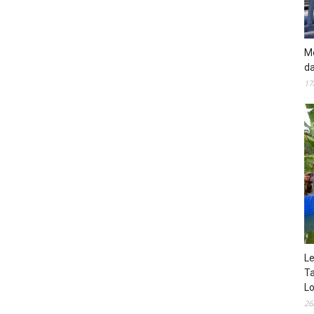
Mo
da
17
Le
Ta
Lo
26