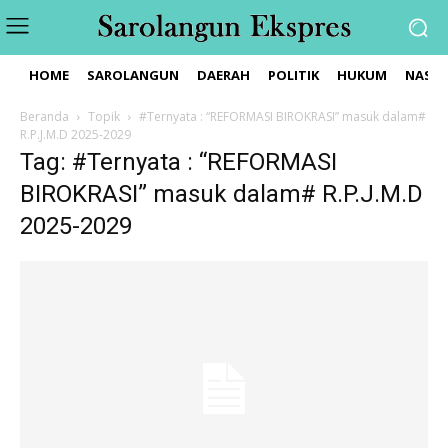
HOME
SAROLANGUN
DAERAH
POLITIK
HUKUM
NASIO
Beranda
Topik
#Ternyata : “REFORMASI BIROKRASI” masuk dalam#
R.P.J.M.D 2025-2029
Tag: #Ternyata : “REFORMASI
BIROKRASI” masuk dalam# R.P.J.M.D
2025-2029