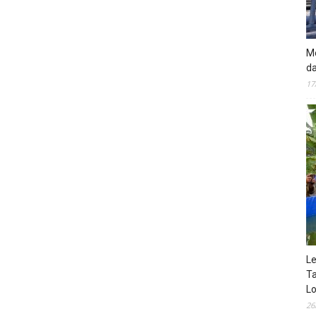
Mo
da
17
Le
Ta
Lo
26