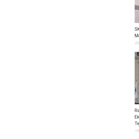
S
M
23
R
E
T
13