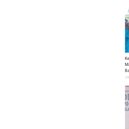
K
M
B
24