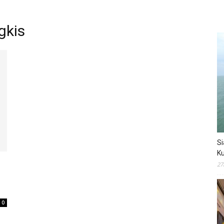
gkis
Si
Ku
27
0