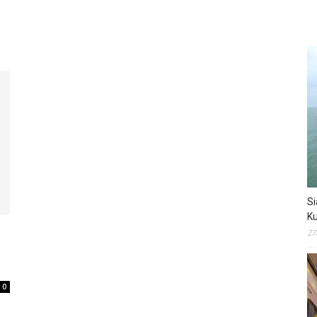
Si
Ku
27
0