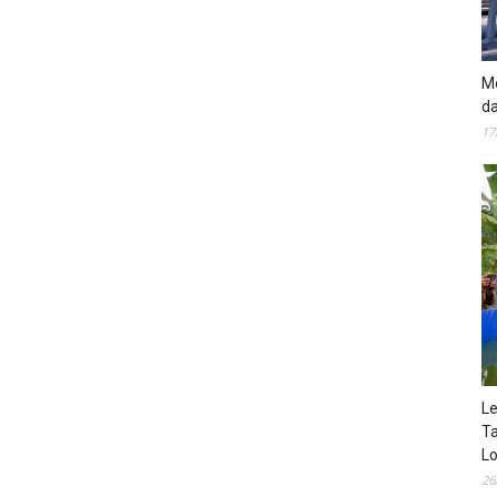
Mo
da
17
Le
Ta
Lo
26