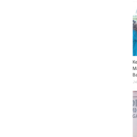
K
M
B
24