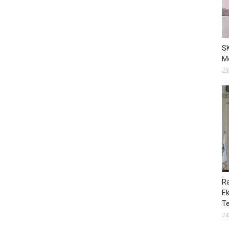
S
M
23
R
E
T
13