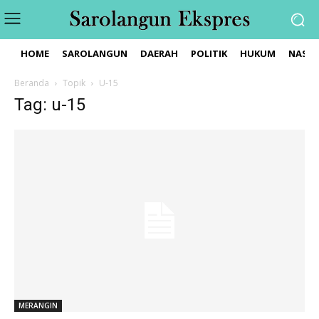
HOME
SAROLANGUN
DAERAH
POLITIK
HUKUM
NASIO
Beranda
Topik
U-15
Tag: u-15
MERANGIN