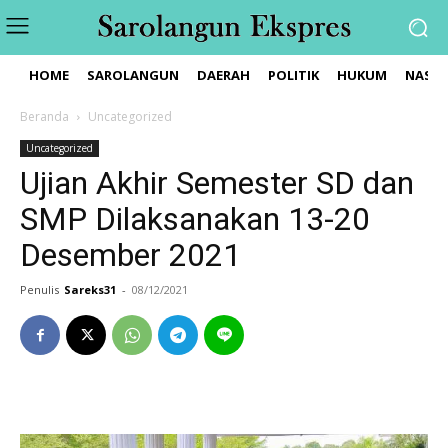
HOME
SAROLANGUN
DAERAH
POLITIK
HUKUM
NASIO
Beranda
Uncategorized
Uncategorized
Ujian Akhir Semester SD dan
SMP Dilaksanakan 13-20
Desember 2021
Penulis
Sareks31
-
08/12/2021