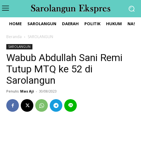
HOME
SAROLANGUN
DAERAH
POLITIK
HUKUM
NASIO
Beranda
SAROLANGUN
SAROLANGUN
Wabub Abdullah Sani Remi
Tutup MTQ ke 52 di
Sarolangun
Penulis
Mas Aji
-
30/08/2023