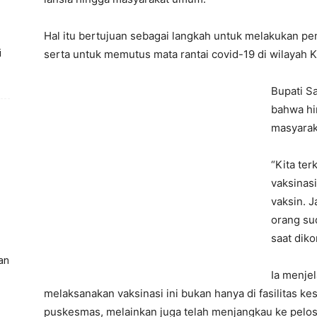
Hal itu bertujuan sebagai langkah untuk melakukan p
serta untuk memutus mata rantai covid-19 di wilayah 
i
Bupati S
bahwa hin
masyarak
“Kita te
vaksinasi
vaksin. J
orang sud
saat dik
an
Ia menje
melaksanakan vaksinasi ini bukan hanya di fasilitas ke
puskesmas, melainkan juga telah menjangkau ke peloso