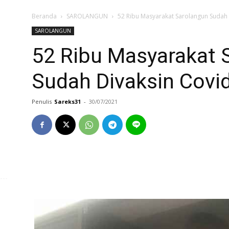
Beranda
SAROLANGUN
52 Ribu Masyarakat Sarolangun Sudah 
SAROLANGUN
52 Ribu Masyarakat 
Sudah Divaksin Covi
Penulis
Sareks31
-
30/07/2021