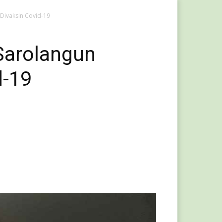
Divaksin Covid-19
Sarolangun
d-19