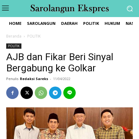
HOME
SAROLANGUN
DAERAH
POLITIK
HUKUM
NASIO
Beranda
POLITIK
POLITIK
AJB dan Fikar Beri Sinyal
Bergabung ke Golkar
Penulis
Redaksi Sareks
-
11/04/2022