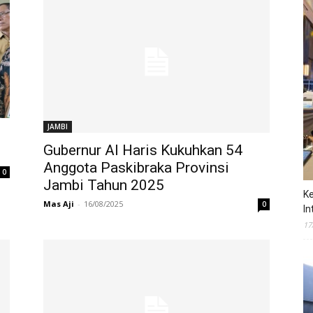
JAMBI
Gubernur Al Haris Kukuhkan 54
Anggota Paskibraka Provinsi
0
Jambi Tahun 2025
Ke
Mas Aji
-
16/08/2025
0
In
17