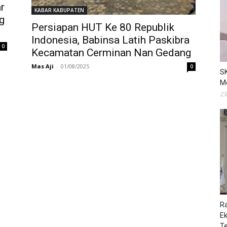
r
KABAR KABUPATEN
g
Persiapan HUT Ke 80 Republik
Indonesia, Babinsa Latih Paskibra
0
Kecamatan Cerminan Nan Gedang
Mas Aji
-
01/08/2025
0
S
M
23
R
E
T