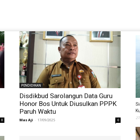
PENDIDIKAN
Disdikbud Sarolangun Data Guru
Honor Bos Untuk Diusulkan PPPK
Si
Paruh Waktu
Ku
27
Mas Aji
-
17/09/2025
0
0