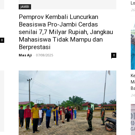
Lo
JAMBI
26
Pemprov Kembali Luncurkan
Beasiswa Pro-Jambi Cerdas
senilai 7,7 Milyar Rupiah, Jangkau
Mahasiswa Tidak Mampu dan
0
Berprestasi
Mas Aji
-
07/08/2025
0
K
M
B
24