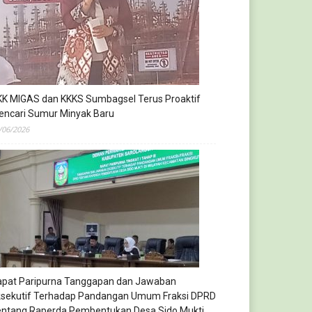
KK MIGAS dan KKKS Sumbagsel Terus Proaktif
encari Sumur Minyak Baru
/06/2026
apat Paripurna Tanggapan dan Jawaban
ksekutif Terhadap Pandangan Umum Fraksi DPRD
entang Raperda Pembentukan Desa Sido Mukti