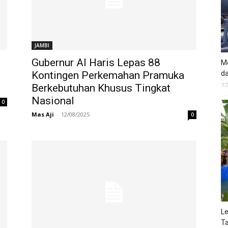
JAMBI
Gubernur Al Haris Lepas 88
Mo
da
Kontingen Perkemahan Pramuka
17
Berkebutuhan Khusus Tingkat
Nasional
0
Mas Aji
-
12/08/2025
0
Le
Ta