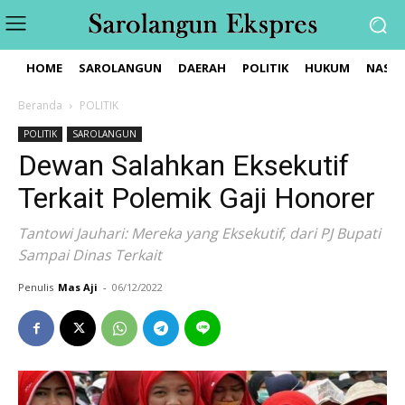
HOME
SAROLANGUN
DAERAH
POLITIK
HUKUM
NASIO
Beranda
POLITIK
POLITIK
SAROLANGUN
Dewan Salahkan Eksekutif
Terkait Polemik Gaji Honorer
Tantowi Jauhari: Mereka yang Eksekutif, dari PJ Bupati
Sampai Dinas Terkait
Penulis
Mas Aji
-
06/12/2022