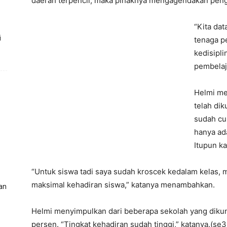
daerah terpencil, maka pihaknya mengagendakan penge
“Kita dat
i
tenaga pe
kedisipl
pembelaja
Helmi me
telah dik
sudah cu
hanya ada
Itupun ka
“Untuk siswa tadi saya sudah kroscek kedalam kelas,
maksimal kehadiran siswa,” katanya menambahkan.
an
Helmi menyimpulkan dari beberapa sekolah yang dikun
persen. “Tingkat kehadiran sudah tinggi,” katanya.(se3