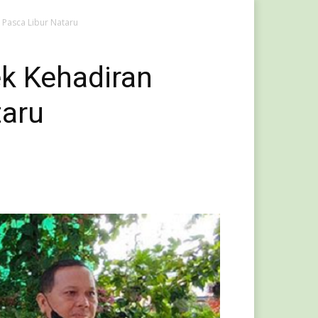
 Pasca Libur Nataru
ek Kehadiran
taru