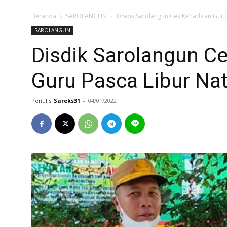
Beranda
SAROLANGUN
Disdik Sarolangun Cek Kehadiran Guru
SAROLANGUN
Disdik Sarolangun C
Guru Pasca Libur Na
Penulis
Sareks31
-
04/01/2022