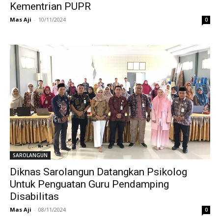
Kementrian PUPR
Mas Aji
-
10/11/2024
0
SAROLANGUN
Diknas Sarolangun Datangkan Psikolog
Untuk Penguatan Guru Pendamping
Disabilitas
Mas Aji
-
08/11/2024
0