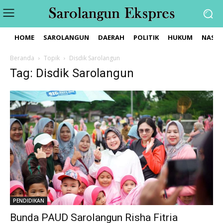
HOME
SAROLANGUN
DAERAH
POLITIK
HUKUM
NASIO
Beranda
Topik
Disdik Sarolangun
Tag: Disdik Sarolangun
PENDIDIKAN
Bunda PAUD Sarolangun Risha Fitria