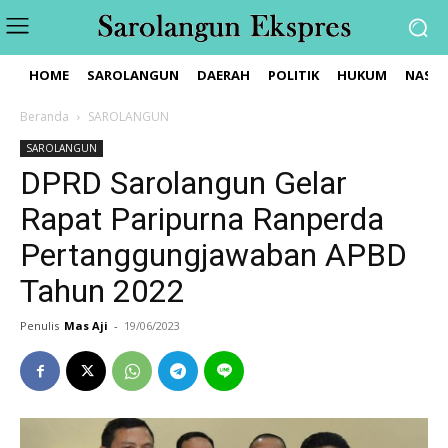
HOME
SAROLANGUN
DAERAH
POLITIK
HUKUM
NASIO
Beranda
SAROLANGUN
SAROLANGUN
DPRD Sarolangun Gelar
Rapat Paripurna Ranperda
Pertanggungjawaban APBD
Tahun 2022
Penulis
Mas Aji
-
19/06/2023