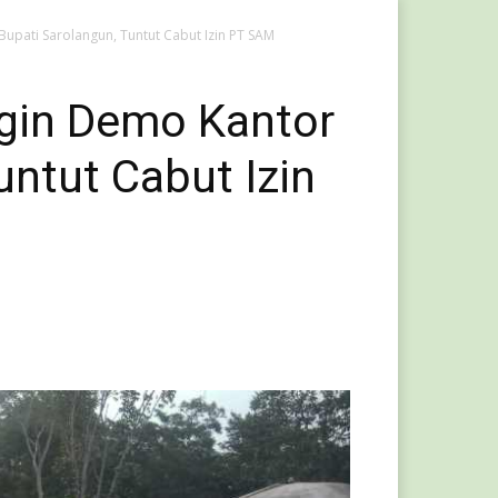
pati Sarolangun, Tuntut Cabut Izin PT SAM
gin Demo Kantor
untut Cabut Izin