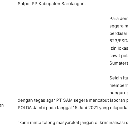
Satpol PP Kabupaten Sarolangun.
Para dem
i
segera m
berdasar
623/ESDA
izin lok
sawit po
Sumatera
Selain i
memberhe
pengurus
dengan tegas agar PT SAM segera mencabut laporan p
an
POLDA Jambi pada tanggal 15 Juni 2021 yang dilaporka
“kami minta tolong masyarakat jangan di kriminalisasi