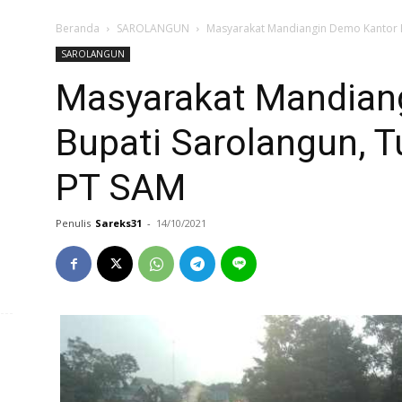
Beranda
SAROLANGUN
Masyarakat Mandiangin Demo Kantor Bu
SAROLANGUN
Masyarakat Mandian
Bupati Sarolangun, T
PT SAM
Penulis
Sareks31
-
14/10/2021