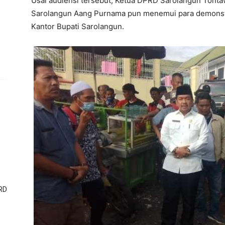
Usai audiensi tersebut, Ketua DPRD Sarolangun Tonta
Sarolangun Aang Purnama pun menemui para demonstr
Kantor Bupati Sarolangun.
RD