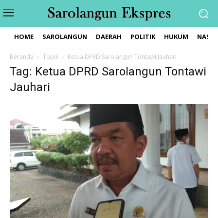
HOME
SAROLANGUN
DAERAH
POLITIK
HUKUM
NASIO
Beranda
Topik
Ketua DPRD Sarolangun Tontawi Jauhari
Tag: Ketua DPRD Sarolangun Tontawi
Jauhari